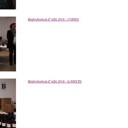
Bridgefestival d"Albi 2018 - l"OPEN
Bridgefestival d"Albi 2018 - le MIXTE